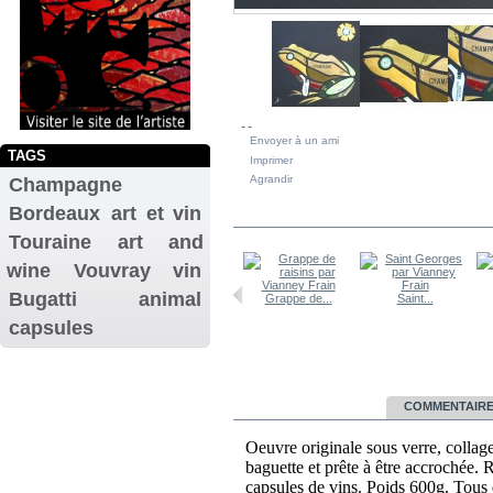
Envoyer à un ami
TAGS
Imprimer
Agrandir
Champagne
Bordeaux
art et vin
DANS LA MÊME CATÉGORIE
Touraine
art and
wine
Vouvray
vin
Nativité par...
Bugatti
animal
Le Mont...
Grappe de...
Saint...
capsules
EN SAVOIR PLUS
COMMENTAIRES
Oeuvre originale sous verre, colla
baguette et prête à être accrochée. 
capsules de vins. Poids 600g. Tous d