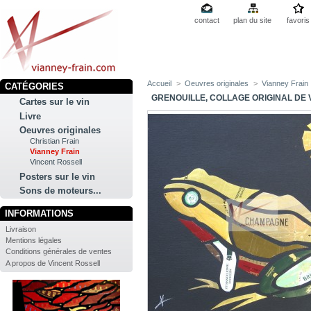
contact
plan du site
favoris
Accueil
>
Oeuvres originales
>
Vianney Frain
CATÉGORIES
GRENOUILLE, COLLAGE ORIGINAL DE 
Cartes sur le vin
Livre
Oeuvres originales
Christian Frain
Vianney Frain
Vincent Rossell
Posters sur le vin
Sons de moteurs...
INFORMATIONS
Livraison
Mentions légales
Conditions générales de ventes
A propos de Vincent Rossell