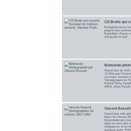
CD Bruits qui co
Enregistrements so
jusqu'à des moteurs
Expédition France e
demander le tarif
Belmondo photog
Grand livre de 400
16 films par Vincent
connues, d'autres d
Témoignages de Fra
Patrick Fierry, Cyrie
Silhol, Jean-Claude 
Vincent Rossell
Grand livre relié pr
blanc de Vincent Ro
Essentiellement des
stars ne sont plus 
réalisateurs et de t
quelque sorte. Pré