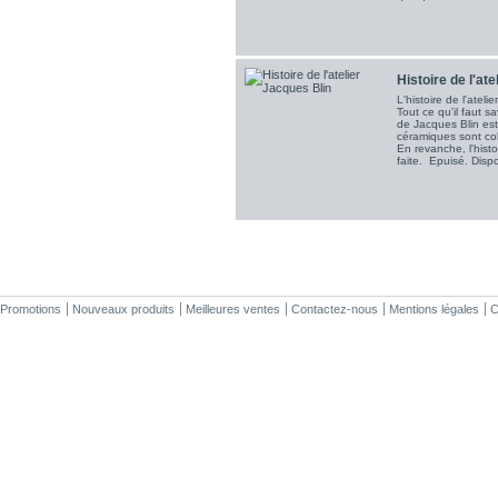
Histoire de l'at
L'histoire de l'atel
Tout ce qu'il faut s
de Jacques Blin est
céramiques sont col
En revanche, l'histo
faite. Epuisé. Disp
Promotions
Nouveaux produits
Meilleures ventes
Contactez-nous
Mentions légales
C