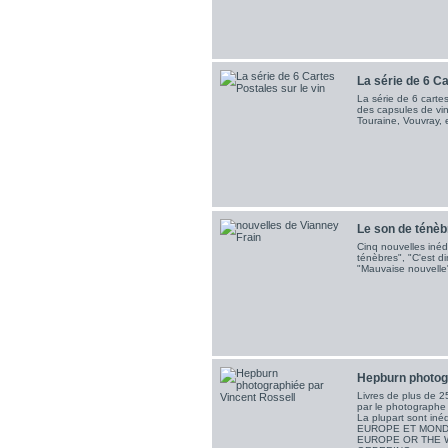
La série de 6 Ca
La série de 6 cartes 
des capsules de vi
Touraine, Vouvray, e
Le son de ténèbr
Cinq nouvelles inéd
ténèbres", "C'est di
"Mauvaise nouvelle
Hepburn photogr
Livres de plus de 
par le photographe 
La plupart sont iné
EUROPE ET MOND
EUROPE OR THE 