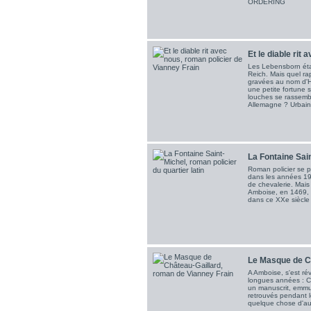
ORDERING
Et le diable rit a
Les Lebensborn étai
Reich. Mais quel r
gravées au nom d'H
une petite fortune 
louches se rassem
Allemagne ? Urbain 
La Fontaine Sain
Roman policier se pa
dans les années 19
de chevalerie. Mais
Amboise, en 1469, 
dans ce XXe siècle 
Le Masque de Ch
A Amboise, s'est ré
longues années : C
un manuscrit, emmur
retrouvés pendant l
quelque chose d'autr