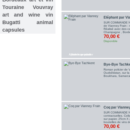
Touraine
Vouvray
art and wine
vin
Eléphant par Vi
Bugatti
animal
SUR COMMANDE NOU
de Vianney Frain : 
capsules
Réalisé avec des ca
Champagne , Borde
70,00 €
Disponible
Ajouter au panier
Voir le produit
Bye-Bye Tachk
Roman policier de V
Ouzbékistan, sur la
Boukhara, Samarca
Coq par Vianney
SUR COMMANDE N
contractuelles. Coll
sur papier, 25cm X
bouteilles de vins
70,00 €