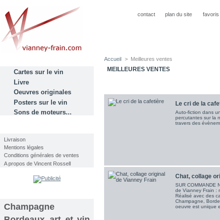
contact
plan du site
favoris
Accueil
>
Meilleures ventes
CATÉGORIES
MEILLEURES VENTES
Cartes sur le vin
Livre
Oeuvres originales
Posters sur le vin
Le cri de la cafe
Sons de moteurs...
Auto-fiction dans u
percutantes sur la n
travers des évèneme
INFORMATIONS
Livraison
Mentions légales
Conditions générales de ventes
A propos de Vincent Rossell
Chat, collage ori
SUR COMMANDE NOU
de Vianney Frain : 
TAGS
Réalisé avec des ca
Champagne, Bordea
Champagne
oeuvre est unique 
Bordeaux
art et vin