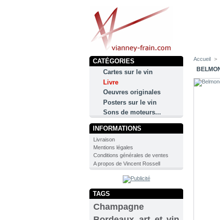
Accueil
>
CATÉGORIES
BELMON
Cartes sur le vin
Livre
Oeuvres originales
Posters sur le vin
Sons de moteurs...
INFORMATIONS
Livraison
Mentions légales
Conditions générales de ventes
A propos de Vincent Rossell
TAGS
Champagne
Bordeaux
art et vin