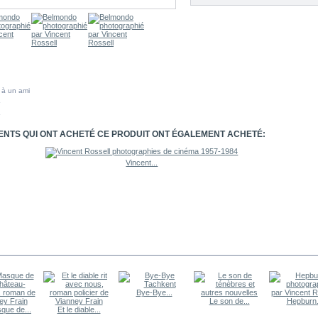
 à un ami
IENTS QUI ONT ACHETÉ CE PRODUIT ONT ÉGALEMENT ACHETÉ:
Vincent...
A MÊME CATÉGORIE
Bye-Bye...
Le son de...
Hepburn.
que de...
Et le diable...