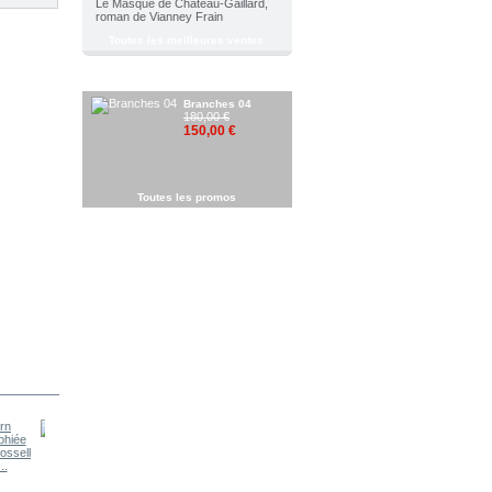
Le Masque de Château-Gaillard,
roman de Vianney Frain
Toutes les meilleures ventes
RÉDUCTIONS
Branches 04
180,00 €
150,00 €
Toutes les promos
Le cri de la...
..
Armes de...