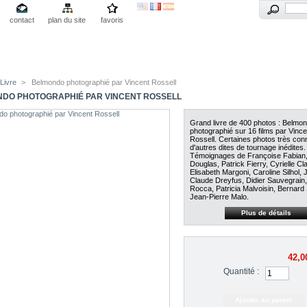
contact
plan du site
favoris
Livre
>
Belmondo photographié par Vincent Rossell
DO PHOTOGRAPHIÉ PAR VINCENT ROSSELL
Grand livre de 400 photos : Belmo
photographié sur 16 films par Vince
Rossell. Certaines photos très con
d'autres dites de tournage inédites.
Témoignages de Françoise Fabian,
Douglas, Patrick Fierry, Cyrielle Clai
Elisabeth Margoni, Caroline Silhol, 
Claude Dreyfus, Didier Sauvegrain,
Rocca, Patricia Malvoisin, Bernard 
Jean-Pierre Malo.
Plus de détails
42,0
Quantité :