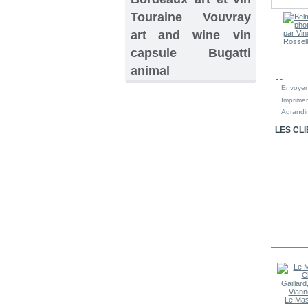
Touraine
Vouvray
art and wine
vin
capsule
Bugatti
animal
Envoyer
Imprimer
Agrandir
LES CL
DANS L
Histoire de...
Vincent...
La Fontaine...
Le Mas