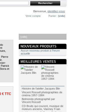
Bienvenue,
identifiez-vous
Votre compte
Panier :
(vide)
PANIER
(vide)
ndo
NOUVEAUX PRODUITS
nt
Aucun nouveau produit à l'heure
nues,
actuelle
 Pierre
r,
MEILLEURES VENTES
Jean-
 Patrick
Stora et
Histoire de l'atelier Jacques Blin
Vincent Rossell photographies de
0 €
TTC
cinéma 1957-1984
Belmondo photographié par
Vincent Rossell
CD Bruits qui courent, musique de
moteurs anciens, Vianney Frain