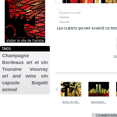
Envoyer à un ami
Imprimer
Agrandir
LES CLIENTS QUI ONT ACHETÉ CE PR
TAGS
Champagne
Hi
Bordeaux
art et vin
Touraine
Vouvray
DANS LA MÊME CATÉGORIE
art and wine
vin
capsule
Bugatti
animal
Cascade...
Arbre du Val...
Manhattan...
EN SAVOIR PLUS
COMMENTAIRES