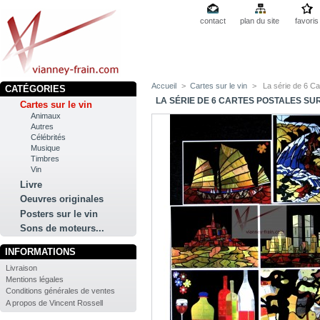
contact
plan du site
favoris
Accueil
>
Cartes sur le vin
>
La série de 6 Ca
CATÉGORIES
LA SÉRIE DE 6 CARTES POSTALES SUR
Cartes sur le vin
Animaux
Autres
Célébrités
Musique
Timbres
Vin
Livre
Oeuvres originales
Posters sur le vin
Sons de moteurs...
INFORMATIONS
Livraison
Mentions légales
Conditions générales de ventes
A propos de Vincent Rossell