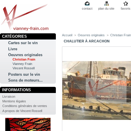
contact
plan du site
favoris
Accueil
>
Oeuvres originales
>
Christian Frai
CATÉGORIES
CHALUTIER À ARCACHON
Cartes sur le vin
Livre
Oeuvres originales
Christian Frain
Vianney Frain
Vincent Rossell
Posters sur le vin
Sons de moteurs...
INFORMATIONS
Livraison
Mentions légales
Conditions générales de ventes
A propos de Vincent Rossell