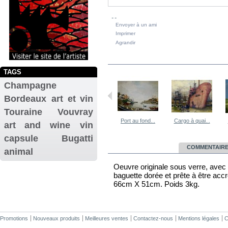
Envoyer à un ami
Imprimer
Agrandir
DANS LA MÊME CATÉGORIE
TAGS
Champagne
Bordeaux
art et vin
Touraine
Vouvray
Paysage et ciel
Quais à...
Port au fond...
Cargo à quai...
art and wine
vin
capsule
Bugatti
EN SAVOIR PLUS
COMMENTAIRES
animal
Oeuvre originale sous verre, avec
baguette dorée et prête à être accr
66cm X 51cm. Poids 3kg.
Promotions
Nouveaux produits
Meilleures ventes
Contactez-nous
Mentions légales
C