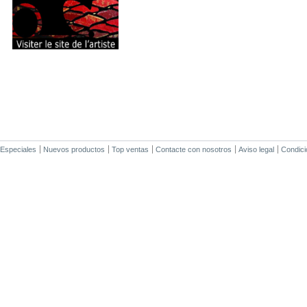
Especiales
Nuevos productos
Top ventas
Contacte con nosotros
Aviso legal
Condici