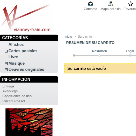
Contacto
Mapa del sitio
Favorito
Inicio
>
Su carrito
CATEGORÍAS
RESUMEN DE SU CARRITO
Affiches
Cartes postales
Resumen
Login
Livre
Musique
Su carrito está vacío
Oeuvres originales
INFORMACIÓN
Entrega
Aviso legal
Condiciones de uso
Vincent Rossell