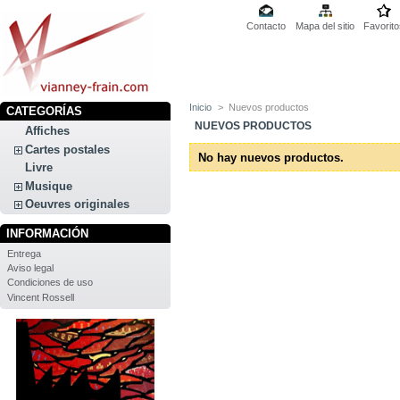
Contacto
Mapa del sitio
Favorito
Inicio
>
Nuevos productos
CATEGORÍAS
NUEVOS PRODUCTOS
Affiches
Cartes postales
No hay nuevos productos.
Livre
Musique
Oeuvres originales
INFORMACIÓN
Entrega
Aviso legal
Condiciones de uso
Vincent Rossell