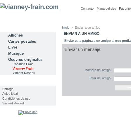
Contacto
Mapa del sitio
Favorito
Inicio
>
Enviar a un amigo
CATEGORÍAS
ENVIAR A UN AMIGO
Affiches
Enviar esta página a un amigo al que podía i
Cartes postales
Livre
Enviar un mensaje
Musique
Oeuvres originales
Christian Frain
Vianney Frain
nombre del amigo:
Vincent Rossell
Email del amigo:
INFORMACIÓN
Entrega
Aviso legal
Condiciones de uso
Vincent Rossell
Volver a la página del producto