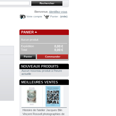
Bienvenue,
identifiez-vous
Votre compte
Panier :
(vide)
PANIER
Aucun produit
Expédition
0,00 €
Total
0,00 €
Panier
Commander
NOUVEAUX PRODUITS
Aucun nouveau produit à l'heure
actuelle
MEILLEURES VENTES
Histoire de l'atelier Jacques Blin
Vincent Rossell photographies de