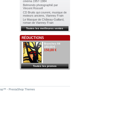
cinéma 1957-1984
Belmondo photographié par
Vincent Rossell
CD Bruits qui courent, musique de
moteurs anciens, Vianney Frain
Le Masque de Château-Gaillard,
roman de Vianney Frain
Toutes les meilleures ventes
RÉDUCTIONS
Branches 04
180,00 €
150,00 €
Toutes les promos
hop
™
·
PrestaShop Themes