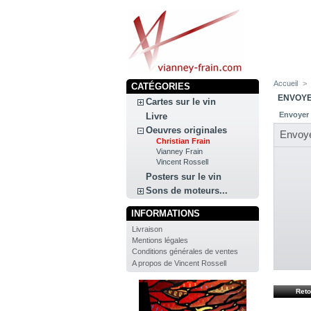
Accueil
>
CATÉGORIES
ENVOYE
Cartes sur le vin
Envoyer 
Livre
Oeuvres originales
Envoy
Christian Frain
Vianney Frain
Vincent Rossell
Posters sur le vin
Sons de moteurs...
INFORMATIONS
Livraison
Mentions légales
Conditions générales de ventes
A propos de Vincent Rossell
Reto