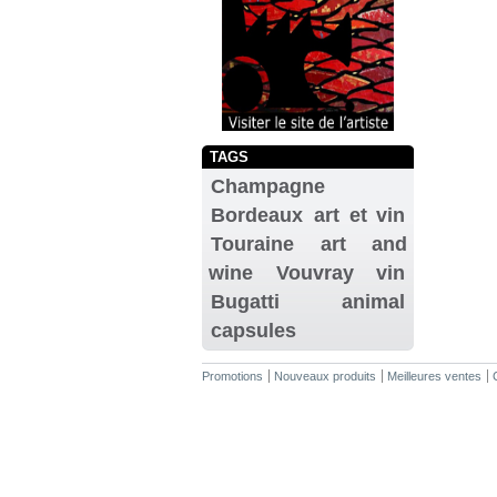
TAGS
Champagne
Bordeaux
art et vin
Touraine
art and
wine
Vouvray
vin
Bugatti
animal
capsules
Promotions
Nouveaux produits
Meilleures ventes