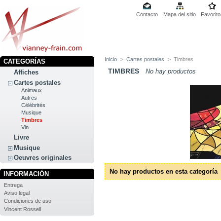
Contacto
Mapa del sitio
Favorito
Inicio
>
Cartes postales
>
Timbres
CATEGORÍAS
TIMBRES
No hay productos
Affiches
Cartes postales
Animaux
Autres
Célébrités
Musique
Timbres
Vin
Livre
Musique
Oeuvres originales
No hay productos en esta categoría
INFORMACIÓN
Entrega
Aviso legal
Condiciones de uso
Vincent Rossell